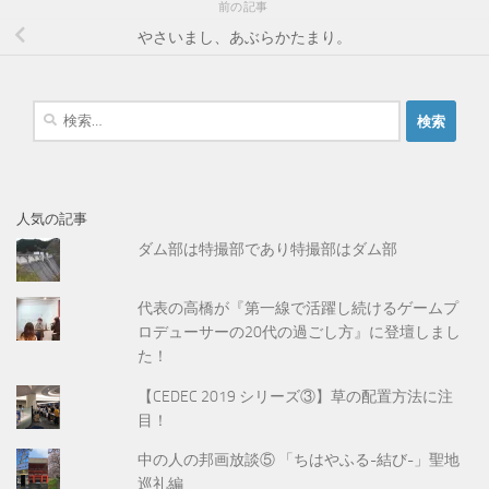
前の記事
やさいまし、あぶらかたまり。
検
索
:
人気の記事
ダム部は特撮部であり特撮部はダム部
代表の高橋が『第一線で活躍し続けるゲームプ
ロデューサーの20代の過ごし方』に登壇しまし
た！
【CEDEC 2019 シリーズ③】草の配置方法に注
目！
中の人の邦画放談⑤ 「ちはやふる-結び-」聖地
巡礼編