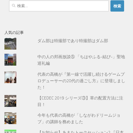
検
索
:
人気の記事
ダム部は特撮部であり特撮部はダム部
中の人の邦画放談⑤ 「ちはやふる-結び-」聖地
巡礼編
代表の高橋が『第一線で活躍し続けるゲームプ
ロデューサーの20代の過ごし方』に登壇しまし
た！
【CEDEC 2019 シリーズ③】草の配置方法に注
目！
今年も代表の高橋が「しながわドリームジョ
ブ」の講師を務めました
【お知らせ】あまたトークセッション2 『日本