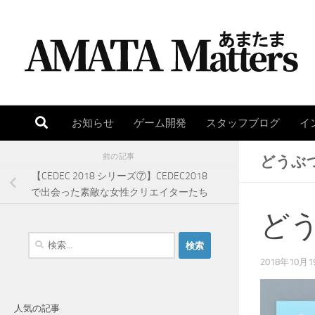
コンテンツへスキップ
お知らせ
ゲーム開発
スタッフブログ
イ
前の記事
どうぶ
【CEDEC 2018 シリーズ⑦】CEDEC2018
で出会った素敵な女性クリエイターたち
ど
検
索
2018年10月1
:
人気の記事