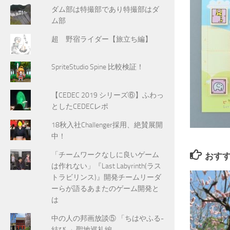
ダム部は特撮部であり特撮部はダ
ム部
超 野宿ライダー【旅立ち編】
SpriteStudio Spine 比較検証！
【CEDEC 2019 シリーズ⑥】ふわっ
としたCEDECレポ
18秋入社Challenger採用、絶賛展開
中！
「チームワークなしに良いゲーム
おす
は作れない」『Last Labyrinth(ラス
トラビリンス)』開発チームリーダ
ーらが語るあまたのゲーム開発と
は
中の人の邦画放談⑤ 「ちはやふる-
結び-」聖地巡礼編