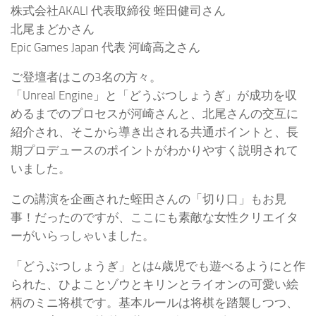
株式会社AKALI 代表取締役 蛭田健司さん
北尾まどかさん
Epic Games Japan 代表 河崎高之さん
ご登壇者はこの3名の方々。
「Unreal Engine」と「どうぶつしょうぎ」が成功を収
めるまでのプロセスが河崎さんと、北尾さんの交互に
紹介され、そこから導き出される共通ポイントと、長
期プロデュースのポイントがわかりやすく説明されて
いました。
この講演を企画された蛭田さんの「切り口」もお見
事！だったのですが、ここにも素敵な女性クリエイタ
ーがいらっしゃいました。
「どうぶつしょうぎ」とは4歳児でも遊べるようにと作
られた、ひよことゾウとキリンとライオンの可愛い絵
柄のミニ将棋です。基本ルールは将棋を踏襲しつつ、