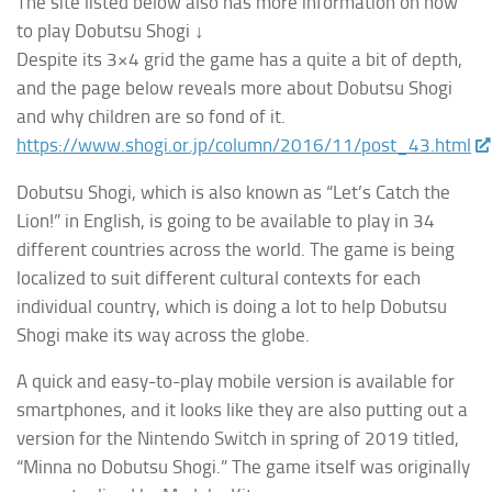
The site listed below also has more information on how
to play
Dobutsu Shogi
↓
Despite its 3×4 grid the game has a quite a bit of depth,
and the page below reveals more about
Dobutsu Shogi
and why children are so fond of it.
https://www.shogi.or.jp/column/2016/11/post_43.html
Dobutsu Shogi
, which is also known as “Let’s Catch the
Lion!” in English, is going to be available to play in 34
different countries across the world. The game is being
localized to suit different cultural contexts for each
individual country, which is doing a lot to help
Dobutsu
Shogi
make its way across the globe.
A quick and easy-to-play mobile version is available for
smartphones, and it looks like they are also putting out a
version for the Nintendo Switch in spring of 2019 titled,
“Minna no Dobutsu Shogi.” The game itself was originally