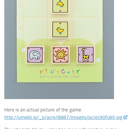
Here is an actual picture of the game:
http://umekii.jp/_p/acre/8887/images/pc/ec90fc89.jpg