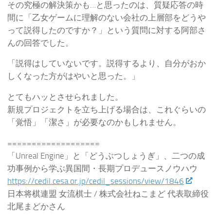
その究極の解決策かも…と思ったのは、質疑応答の時
間に「乙女ゲームに理解のない会社の上層部をどうや
って説得したのですか？」という質問に対する阿部さ
んの回答でした。
「説得はしていないです。説得するより、自分がおか
しくなった方がはやいと思った。」
とてもハッとさせられました。
新規プロジェクトを立ち上げる場合は、これぐらいの
「覚悟」「潔さ」が必要なのかもしれません。
===================
「Unreal Engine」と「どうぶつしょうぎ」、二つの成
功事例から学ぶ異国間・長期プロデュースノウハウ
https://cedil.cesa.or.jp/cedil_sessions/view/1846
日本将棋連盟 女流棋士 / 株式会社ねこまど 代表取締役
北尾まどかさん