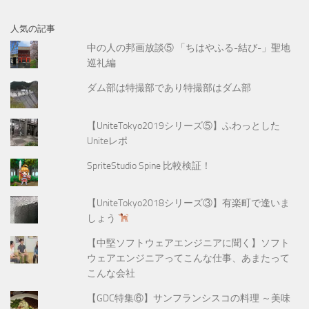
人気の記事
中の人の邦画放談⑤ 「ちはやふる-結び-」聖地
巡礼編
ダム部は特撮部であり特撮部はダム部
【UniteTokyo2019シリーズ⑤】ふわっとした
Uniteレポ
SpriteStudio Spine 比較検証！
【UniteTokyo2018シリーズ③】有楽町で逢いま
しょう
【中堅ソフトウェアエンジニアに聞く】ソフト
ウェアエンジニアってこんな仕事、あまたって
こんな会社
【GDC特集⑥】サンフランシスコの料理 ～美味