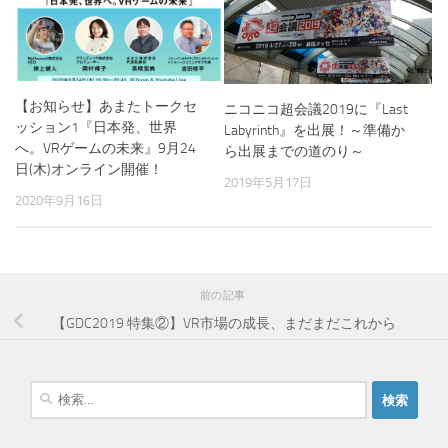
【お知らせ】あまたトークセ
ニコニコ超会議2019に『Last
ッション1『日本発、世界
Labyrinth』を出展！～準備か
へ。VRゲームの未来』9月24
ら出展までの道のり～
日(木)オンライン開催！
2019年5月17日
2020年9月16日
前の記事
【GDC2019 特集②】VR市場の成長、まだまだこれから
検
索
: