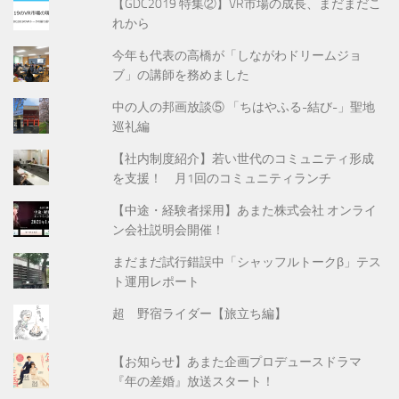
【GDC2019 特集②】VR市場の成長、まだまだこ
れから
今年も代表の高橋が「しながわドリームジョ
ブ」の講師を務めました
中の人の邦画放談⑤ 「ちはやふる-結び-」聖地
巡礼編
【社内制度紹介】若い世代のコミュニティ形成
を支援！ 月1回のコミュニティランチ
【中途・経験者採用】あまた株式会社 オンライ
ン会社説明会開催！
まだまだ試行錯誤中「シャッフルトークβ」テス
ト運用レポート
超 野宿ライダー【旅立ち編】
【お知らせ】あまた企画プロデュースドラマ
『年の差婚』放送スタート！