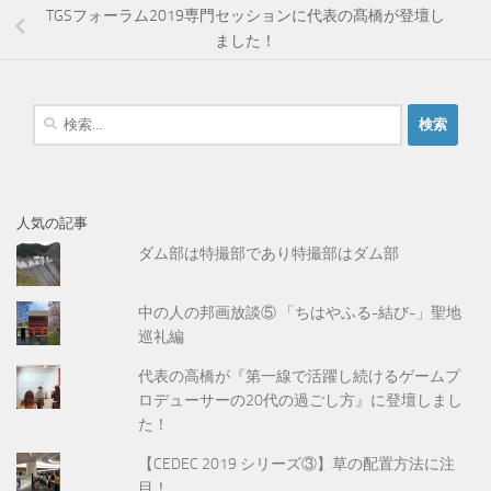
TGSフォーラム2019専門セッションに代表の髙橋が登壇し
ました！
検
索
:
人気の記事
ダム部は特撮部であり特撮部はダム部
中の人の邦画放談⑤ 「ちはやふる-結び-」聖地
巡礼編
代表の高橋が『第一線で活躍し続けるゲームプ
ロデューサーの20代の過ごし方』に登壇しまし
た！
【CEDEC 2019 シリーズ③】草の配置方法に注
目！