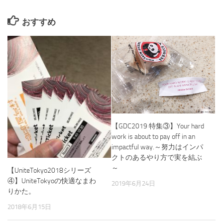
おすすめ
【GDC2019 特集③】Your hard
work is about to pay off in an
impactful way.～努力はインパ
クトのあるやり方で実を結ぶ
～
【UniteTokyo2018シリーズ
④】UniteTokyoの快適なまわ
2019年6月24日
りかた。
2018年6月15日