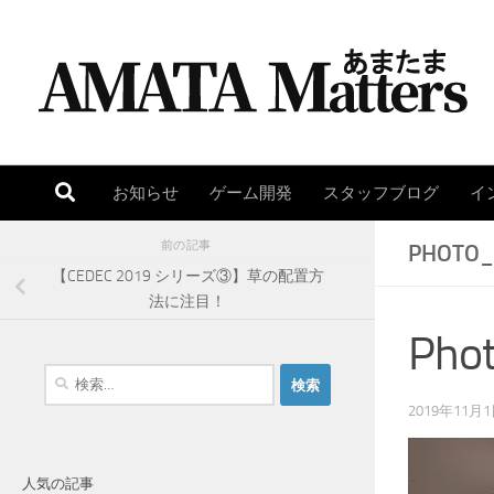
コンテンツへスキップ
お知らせ
ゲーム開発
スタッフブログ
イ
前の記事
PHOTO_
【CEDEC 2019 シリーズ③】草の配置方
法に注目！
Pho
検
索
2019年11月
:
人気の記事