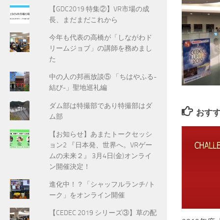
【GDC2019 特集②】VR市場の成
長、まだまだこれから
今年も代表の高橋が「しながわド
リームジョブ」の講師を務めまし
た
中の人の邦画放談⑤ 「ちはやふる-
結び-」聖地巡礼編
ダム部は特撮部であり特撮部はダ
おす
ム部
【お知らせ】あまたトークセッシ
ョン2 『日本発、世界へ。VRゲー
ムの未来２』 3月4日(金)オンライ
ン開催決定！
進化中！？「シャッフルランチ/ト
ーク」をオンライン開催
【CEDEC 2019 シリーズ③】草の配