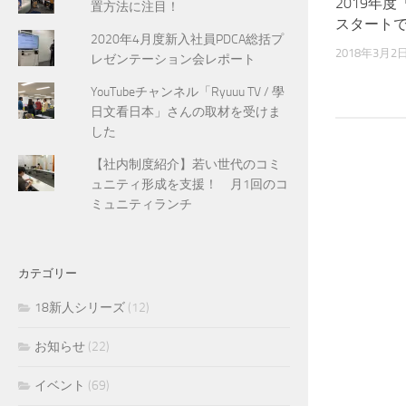
2019年度「
置方法に注目！
スタート
2020年4月度新入社員PDCA総括プ
2018年3月2
レゼンテーション会レポート
YouTubeチャンネル「Ryuuu TV / 學
日文看日本」さんの取材を受けま
した
【社内制度紹介】若い世代のコミ
ュニティ形成を支援！ 月1回のコ
ミュニティランチ
カテゴリー
18新人シリーズ
(12)
お知らせ
(22)
イベント
(69)