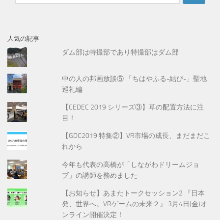
索
:
人気の記事
ダム部は特撮部であり特撮部はダム部
中の人の邦画放談⑤ 「ちはやふる-結び-」聖地
巡礼編
【CEDEC 2019 シリーズ③】草の配置方法に注
目！
【GDC2019 特集②】VR市場の成長、まだまだこ
れから
今年も代表の高橋が「しながわドリームジョ
ブ」の講師を務めました
【お知らせ】あまたトークセッション2 『日本
発、世界へ。VRゲームの未来２』 3月4日(金)オ
ンライン開催決定！