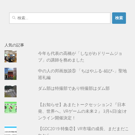
検
索
:
人気の記事
今年も代表の高橋が「しながわドリームジョ
ブ」の講師を務めました
中の人の邦画放談⑤ 「ちはやふる-結び-」聖地
巡礼編
ダム部は特撮部であり特撮部はダム部
【お知らせ】あまたトークセッション2 『日本
発、世界へ。VRゲームの未来２』 3月4日(金)オ
ンライン開催決定！
【GDC2019 特集②】VR市場の成長、まだまだこ