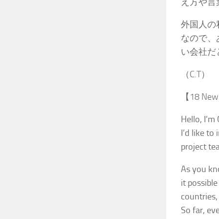
え方や言
外国人の
なので、
い会社だ
（C.T）
【18 New 
Hello, I’m 
I’d like t
project te
As you kn
it possibl
countries,
So far, ev