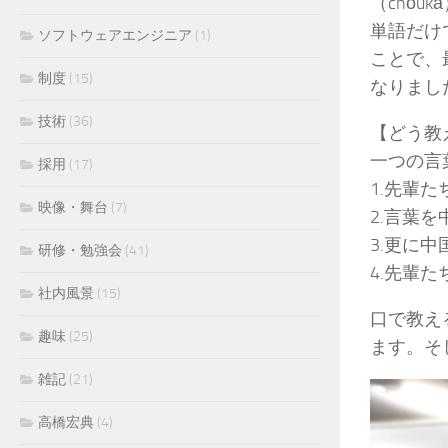
（chō
単語だけ
ソフトウェアエンジニア
(1)
ことで、
制度
(15)
なりまし
技術
(36)
【どう教
一つの言
採用
(17)
1.先輩
映像・舞台
(7)
2.言葉
3.更に
研修・勉強会
(41)
4.先輩
社内風景
(15)
口で教え
趣味
(25)
ます。そ
雑記
(21)
高橋宏典
(4)