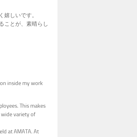
く嬉しいです。
ることが、素晴らし
g on inside my work
ployees. This makes
wide variety of
held at AMATA. At