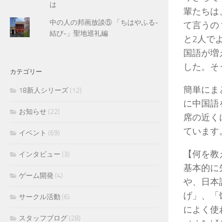
は
輩たちは
中の人の邦画放談⑤ 「ちはやふる-
て言うの
結び-」聖地巡礼編
と2人で
国語が増
した。そ
カテゴリー
簡単にま
18新人シリーズ
(12)
に中国語
お知らせ
(22)
席の近く
ています
イベント
(69)
【何を教
インタビュー
(3)
基本的に
ゲーム開発
(4)
や、日本
げ」、「
サークル活動
(6)
によく使
スタッフブログ
(28)