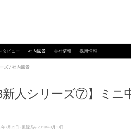
あまたの「今」を伝える
ンタビュー
社内風景
会社情報
採用情報
リーズ
/
社内風景
18新人シリーズ⑦】ミニ
！
18年7月25日
· 更新済み
2018年8月10日