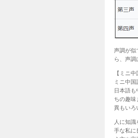
声調が似
ら、声調
【ミニ中
ミニ中国
日本語も
ちの趣味
異もいろ
人に知識
手な私に