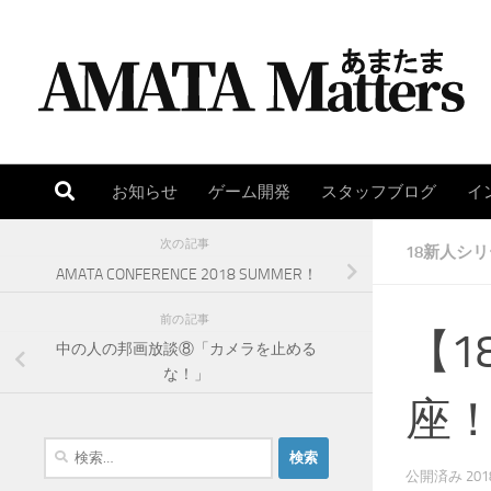
コンテンツへスキップ
お知らせ
ゲーム開発
スタッフブログ
イ
次の記事
18新人シ
AMATA CONFERENCE 2018 SUMMER！
前の記事
【
中の人の邦画放談⑧「カメラを止める
な！」
座
検
索
公開済み
20