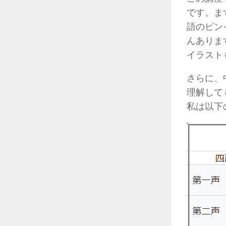
です。ま
語のピン
んありま
イラスト
さらに、
理解して
私は以下