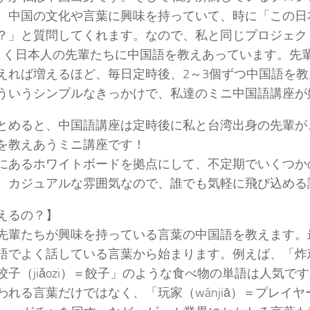
、中国の文化や言葉に興味を持っていて、時に「この日
？」と質問してくれます。なので、私と同じプロジェク
よく日本人の先輩たちに中国語を教えあっています。先
えれば増えるほど、毎日定時後、2～3個ずつ中国語を
ういうシンプルなきっかけで、私達のミニ中国語講座が
とめると、中国語講座は定時後に私と台湾出身の先輩が
を教えあうミニ講座です！
にあるホワイトボードを拠点にして、不定期でいくつか
。カジュアルな雰囲気なので、誰でも気軽に飛び込める
えるの？】
先輩たちが興味を持っている言葉の中国語を教えます。
語でよく話している言葉から始まります。例えば、「炸鸡（
饺子（jiǎozi）＝餃子」のような食べ物の単語は人気で
われる言葉だけではなく、「玩家（wánjiā）＝プレイ