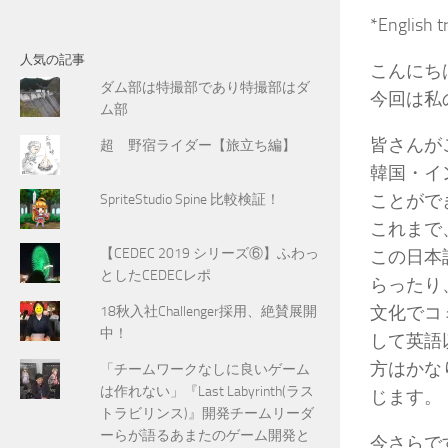
:
*English t
人気の記事
こんにち
ダム部は特撮部であり特撮部はダ
今回は私
ム部
皆さんが
超 野宿ライダー【旅立ち編】
韓国・イ
ことがで
SpriteStudio Spine 比較検証！
これまで
【CEDEC 2019 シリーズ⑥】ふわっ
この日本
としたCEDECレポ
らったり
文化でコ
18秋入社Challenger採用、絶賛展開
中！
して英語
方はかな
「チームワークなしに良いゲーム
は作れない」『Last Labyrinth(ラス
じます。
トラビリンス)』開発チームリーダ
ーらが語るあまたのゲーム開発と
今さらで