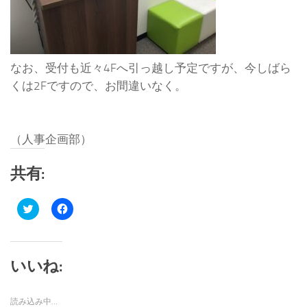
なお、受付も近々4Fへ引っ越し予定ですが、今しばら
くは2Fですので、お間違いなく。
（人事企画部）
共有:
ク
Facebook
リ
で
ッ
共
ク
有
し
す
て
る
Twitter
に
いいね:
で
は
共
ク
有
リ
(新
ッ
読み込み中…
し
ク