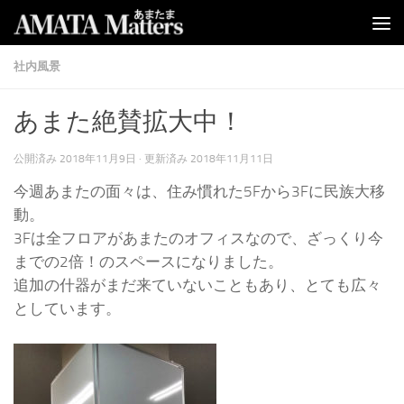
コンテンツへスキップ
社内風景
あまた絶賛拡大中！
公開済み
2018年11月9日
· 更新済み
2018年11月11日
今週あまたの面々は、住み慣れた5Fから3Fに民族大移
動。
3Fは全フロアがあまたのオフィスなので、ざっくり今
までの2倍！のスペースになりました。
追加の什器がまだ来ていないこともあり、とても広々
としています。