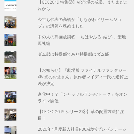
【GDC2019 特集②】VR市場の成長、まだまだこ
れから
今年も代表の高橋が「しながわドリームジョ
ブ」の講師を務めました
中の人の邦画放談⑤ 「ちはやふる-結び-」聖地
巡礼編
ダム部は特撮部であり特撮部はダム部
【お知らせ】『劇場版 ファイナルファンタジー
XIV 光のお父さん』原作者マイディー氏の追悼上
映が決定
進化中！？「シャッフルランチ/トーク」をオン
ライン開催
【CEDEC 2019 シリーズ③】草の配置方法に注
目！
2020年4月度新入社員PDCA総括プレゼンテーシ