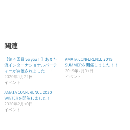
い
し
ウ
て
ィ
く
ン
だ
ド
さ
ウ
い
で
(新
開
し
き
い
ま
ウ
す)
ィ
ン
関連
ド
ウ
で
開
【第４回目 So you！】あまた
AMATA CONFERENCE 2019
き
流インターナショナルパーテ
SUMMERを開催しました！！
ま
す)
ィーが開催されました！！
2019年7月31日
2020年1月21日
イベント
イベント
AMATA CONFERENCE 2020
WINTERを開催しました！
2020年2月10日
イベント