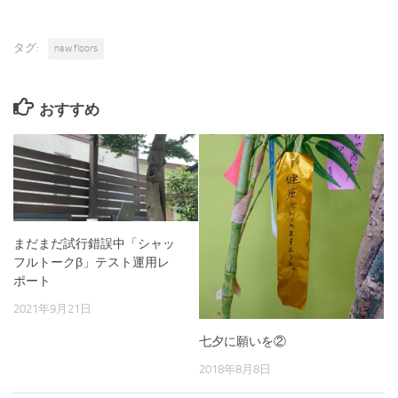
タグ:
new floors
おすすめ
まだまだ試行錯誤中「シャッ
フルトークβ」テスト運用レ
ポート
2021年9月21日
七夕に願いを②
2018年8月8日