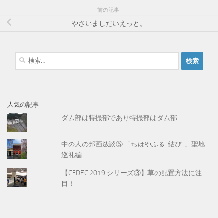
前の記事
やさいましだいえっと。
検
索
:
人気の記事
ダム部は特撮部であり特撮部はダム部
中の人の邦画放談⑤ 「ちはやふる-結び-」聖地
巡礼編
【CEDEC 2019 シリーズ③】草の配置方法に注
目！