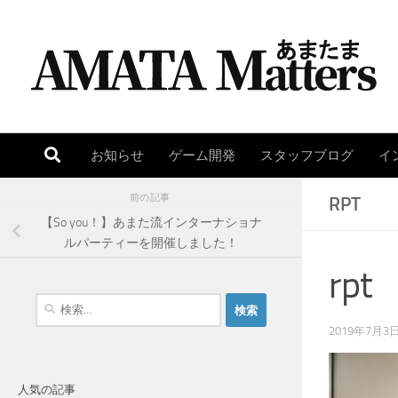
コンテンツへスキップ
お知らせ
ゲーム開発
スタッフブログ
イ
前の記事
RPT
【So you！】あまた流インターナショナ
ルパーティーを開催しました！
rpt
検
索
2019年7月3
:
人気の記事