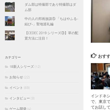
ダム部は特撮部であり特撮部はダ
ム部
中の人の邦画放談⑤ 「ちはやふる-
結び-」聖地巡礼編
【CEDEC 2019 シリーズ③】草の配
置方法に注目！
おす
カテゴリー
18新人シリーズ
(12)
お知らせ
(22)
イベント
(69)
インドネ
インタビュー
(3)
で、東京
てお話し
ゲーム開発
(4)