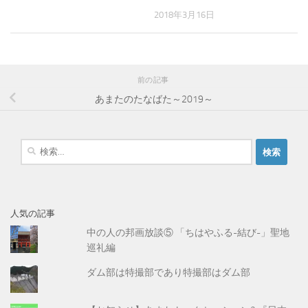
2018年3月16日
前の記事
あまたのたなばた～2019～
検
索
:
人気の記事
中の人の邦画放談⑤ 「ちはやふる-結び-」聖地
巡礼編
ダム部は特撮部であり特撮部はダム部