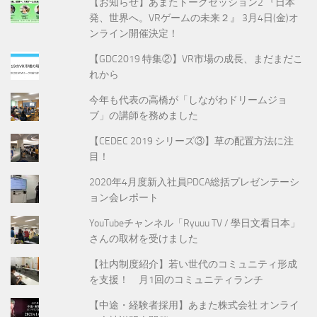
【お知らせ】あまたトークセッション2 『日本
発、世界へ。VRゲームの未来２』 3月4日(金)オ
ンライン開催決定！
【GDC2019 特集②】VR市場の成長、まだまだこ
れから
今年も代表の高橋が「しながわドリームジョ
ブ」の講師を務めました
【CEDEC 2019 シリーズ③】草の配置方法に注
目！
2020年4月度新入社員PDCA総括プレゼンテーシ
ョン会レポート
YouTubeチャンネル「Ryuuu TV / 學日文看日本」
さんの取材を受けました
【社内制度紹介】若い世代のコミュニティ形成
を支援！ 月1回のコミュニティランチ
【中途・経験者採用】あまた株式会社 オンライ