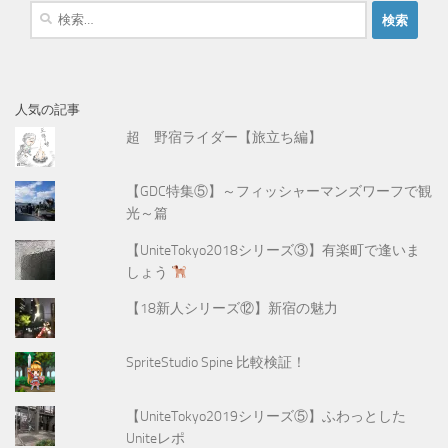
検
索
:
人気の記事
超 野宿ライダー【旅立ち編】
【GDC特集⑤】～フィッシャーマンズワーフで観
光～篇
【UniteTokyo2018シリーズ③】有楽町で逢いま
しょう
【18新人シリーズ⑫】新宿の魅力
SpriteStudio Spine 比較検証！
【UniteTokyo2019シリーズ⑤】ふわっとした
Uniteレポ