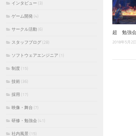
インタビュー
(3)
ゲーム開発
(4)
サークル活動
(6)
超 勉強
2018年5月2
スタッフブログ
(28)
ソフトウェアエンジニア
(1)
制度
(15)
技術
(36)
採用
(17)
映像・舞台
(7)
研修・勉強会
(41)
社内風景
(15)