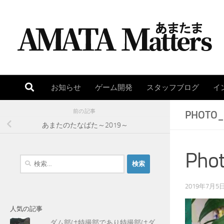
コンテンツへスキップ
お知らせ
ゲーム開発
スタッフブログ
イ
前の記事
PHOTO_
あまたのたなばた～2019～
Pho
検
索
:
2019年7月5
人気の記事
ダム部は特撮部であり特撮部はダ