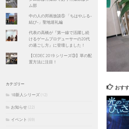
ム部
中の人の邦画放談⑤ 「ちはやふる-
結び-」聖地巡礼編
代表の高橋が『第一線で活躍し続
けるゲームプロデューサーの20代
の過ごし方』に登壇しました！
【CEDEC 2019 シリーズ③】草の配
置方法に注目！
カテゴリー
おす
18新人シリーズ
(12)
お知らせ
(22)
イベント
(69)