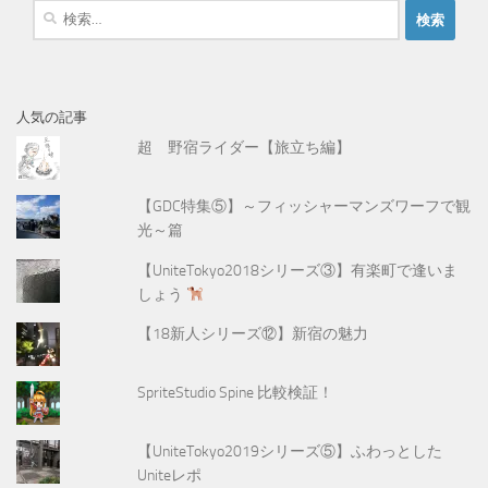
検
索
:
人気の記事
超 野宿ライダー【旅立ち編】
【GDC特集⑤】～フィッシャーマンズワーフで観
光～篇
【UniteTokyo2018シリーズ③】有楽町で逢いま
しょう
【18新人シリーズ⑫】新宿の魅力
SpriteStudio Spine 比較検証！
【UniteTokyo2019シリーズ⑤】ふわっとした
Uniteレポ