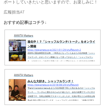
ポートしていきたいと思いますので、お楽しみに！
広報担当AT
おすすめ記事はコチラ↓
AMATA Matters
進化中！？「シャッフルランチ/トーク」をオンライ
ン開催
https://blog.amata.co.jp/2021/01/29/shufflelunch-2
2020年の緊急事態宣言以降、一時停止になっていたあまたの社内制度「シャッ
フルランチ」がオンライン開催になって戻ってきました！「シャッフルラン
チ」は社内スタッフ全員を対象にランダムに選出された4人1組で会社の経費で
ランチに行ける制度です。普段は話すことがない他のチームの人達と楽しく会
話しながらのランチで、あまたの社内制度の中でも人気のあるものでした。た
だ、コロナ禍での複数人での会食の危険性や、大多数のスタッフが在宅勤務と
AMATA Matters
なる中で従来通りの運用は中止されました。そんな中、社内スタッフへ在宅勤
みんな大好き。シャッフルランチ！
務の状況...
https://blog.amata.co.jp/2018/08/29/shufflelunch
*English translation belowあまたの社内制度で特に人気があるのが「シャッフル
ランチ」。ランダムに選出された4人が1組となり、会社の経費でランチに行け
る制度です。当初は2組8名でスタートしましたが、社員が増えたため現在は毎
週4組16名が選出されています。シャッフルランチの目的は、「組織の記憶力
（Transactive Memory）」を高めること。組織の中で「誰が何を知っているか」