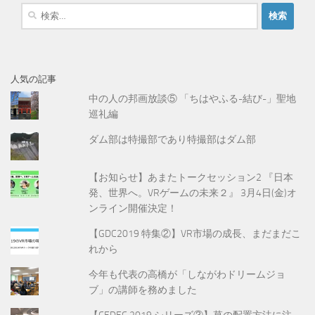
検
索
:
人気の記事
中の人の邦画放談⑤ 「ちはやふる-結び-」聖地
巡礼編
ダム部は特撮部であり特撮部はダム部
【お知らせ】あまたトークセッション2 『日本
発、世界へ。VRゲームの未来２』 3月4日(金)オ
ンライン開催決定！
【GDC2019 特集②】VR市場の成長、まだまだこ
れから
今年も代表の高橋が「しながわドリームジョ
ブ」の講師を務めました