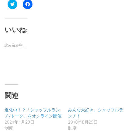
ク
Facebook
リ
で
ッ
共
ク
有
し
す
て
る
Twitter
に
いいね:
で
は
共
ク
有
リ
(新
ッ
読み込み中…
し
ク
い
し
ウ
て
ィ
く
ン
だ
ド
さ
ウ
い
で
(新
開
し
き
い
ま
ウ
す)
ィ
ン
関連
ド
ウ
で
開
進化中！？「シャッフルラン
みんな大好き。シャッフルラ
き
チ/トーク」をオンライン開催
ンチ！
ま
す)
2021年1月29日
2018年8月29日
制度
制度