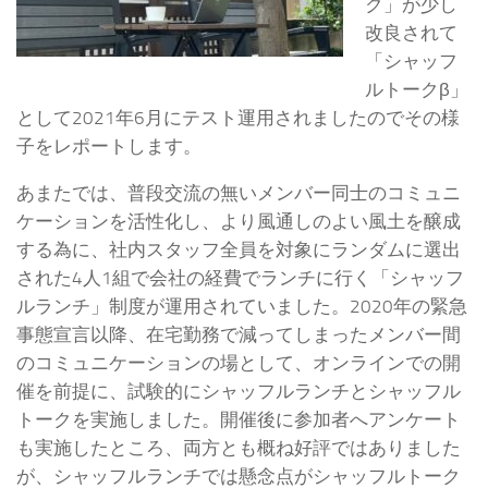
ク」が少し
改良されて
「シャッフ
ルトークβ」
として2021年6月にテスト運用されましたのでその様
子をレポートします。
あまたでは、普段交流の無いメンバー同士のコミュニ
ケーションを活性化し、より風通しのよい風土を醸成
する為に、社内スタッフ全員を対象にランダムに選出
された4人1組で会社の経費でランチに行く「シャッフ
ルランチ」制度が運用されていました。2020年の緊急
事態宣言以降、在宅勤務で減ってしまったメンバー間
のコミュニケーションの場として、オンラインでの開
催を前提に、試験的にシャッフルランチとシャッフル
トークを実施しました。開催後に参加者へアンケート
も実施したところ、両方とも概ね好評ではありました
が、シャッフルランチでは懸念点がシャッフルトーク