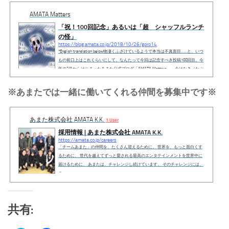
を相互に把握することが強化されると、組織のパフォーマンスも高くなりま
す。あまたのシャッフルランチは社員だけでなく、派遣や業務委託の形で参加
AMATA Matters
して...
「祝！100回記念」あるいは「超 シャッフルランチ
の怪」
https://blog.amata.co.jp/2018/10/26/goro14
*English translation below物凄くふざけているようで本当は不真面目……と、いつ
もの前口上はこれくらいにして。なんたって今回は記念すべき投稿100回目。今
年の2月からはじまったあまた公式ブログ「AMATA Matters」。今はなき（たぶ
ん生きてますけど）岡センセーのムチャぶりからスタートしたスタッフブログ
も、おかげさまで投稿100回を迎えました。読者の皆様に感謝です。そういえ
※あまたでは一緒に働いてくれる仲間を募集中です※
ば、第1回目の投稿者も 私、超ごろーでしたっけ（⇒第1回目はこちら）。んな
わけで、100回記念号のはじまり、はじまり。パチパチパチ♪♪♪＊＊＊＊＊＊＊
＊...
あまた株式会社 AMATA K.K.
1 User
採用情報 | あまた株式会社 AMATA K.K.
https://amata.co.jp/careers
「チームあまた」の仲間を、たくさん迎えるために。 世界を、もっと面白くす
るために、 世代を越えてずっと愛される最高のエンタテインメントを世界中に
届けるために、 あまたは、チャレンジし続けています。 そのチャレンジには、
こ...
共有: