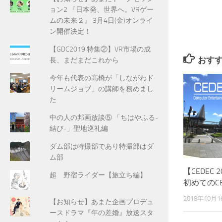
ョン2 『日本発、世界へ。VRゲー
ムの未来２』 3月4日(金)オンライ
ン開催決定！
【GDC2019 特集②】VR市場の成
おす
長、まだまだこれから
今年も代表の高橋が「しながわド
リームジョブ」の講師を務めまし
た
中の人の邦画放談⑤ 「ちはやふる-
結び-」聖地巡礼編
ダム部は特撮部であり特撮部はダ
ム部
【CEDEC
超 野宿ライダー【旅立ち編】
初めてのCE
2018年10月1
【お知らせ】あまた企画プロデュ
ースドラマ『年の差婚』放送スタ