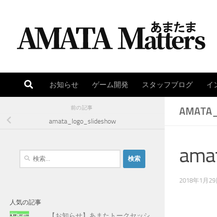
コンテンツへスキップ
お知らせ
ゲーム開発
スタッフブログ
イ
前の記事
AMATA_
amata_logo_slideshow
ama
検
索
:
2018年1月2
人気の記事
【お知らせ】あまたトークセッシ