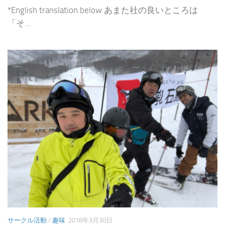
*English translation below あまた社の良いところは
「そ...
サークル活動
/
趣味
2018年3月30日