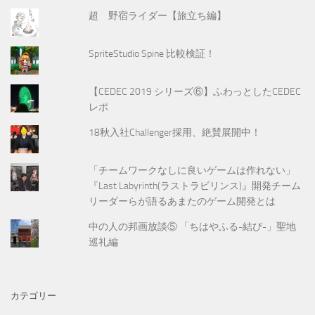
超 野宿ライダー【旅立ち編】
SpriteStudio Spine 比較検証！
【CEDEC 2019 シリーズ⑥】ふわっとしたCEDEC
レポ
18秋入社Challenger採用、絶賛展開中！
「チームワークなしに良いゲームは作れない」
『Last Labyrinth(ラストラビリンス)』開発チーム
リーダーらが語るあまたのゲーム開発とは
中の人の邦画放談⑤ 「ちはやふる-結び-」聖地
巡礼編
カテゴリー