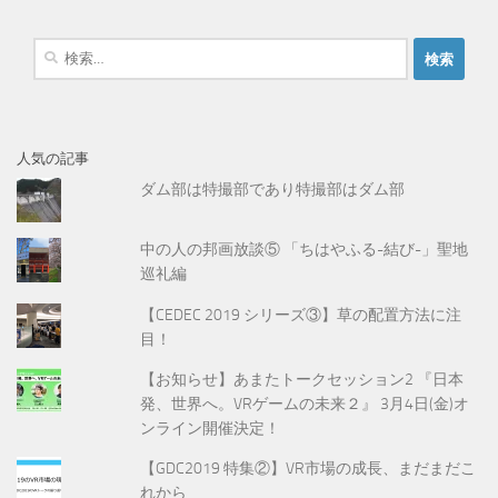
検
索
:
人気の記事
ダム部は特撮部であり特撮部はダム部
中の人の邦画放談⑤ 「ちはやふる-結び-」聖地
巡礼編
【CEDEC 2019 シリーズ③】草の配置方法に注
目！
【お知らせ】あまたトークセッション2 『日本
発、世界へ。VRゲームの未来２』 3月4日(金)オ
ンライン開催決定！
【GDC2019 特集②】VR市場の成長、まだまだこ
れから