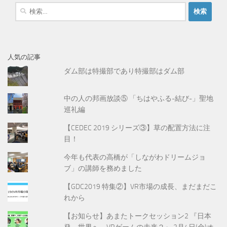
検
索
:
人気の記事
ダム部は特撮部であり特撮部はダム部
中の人の邦画放談⑤ 「ちはやふる-結び-」聖地
巡礼編
【CEDEC 2019 シリーズ③】草の配置方法に注
目！
今年も代表の高橋が「しながわドリームジョ
ブ」の講師を務めました
【GDC2019 特集②】VR市場の成長、まだまだこ
れから
【お知らせ】あまたトークセッション2 『日本