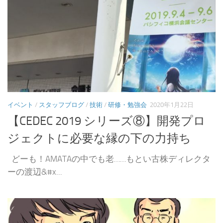
イベント
/
スタッフブログ
/
技術
/
研修・勉強会
2020年1月22日
【CEDEC 2019 シリーズ⑧】開発プロ
ジェクトに必要な縁の下の力持ち
どーも！AMATAの中でも老……もとい古株ディレクタ
ーの渡辺&#x...