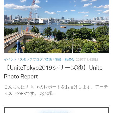
イベント
/
スタッフブログ
/
技術
/
研修・勉強会
2020年1月28日
【UniteTokyo2019シリーズ④】Unite
Photo Report
こんにちは！Uniteのレポートをお届けします、アーテ
ィストのRKです。 お台場...