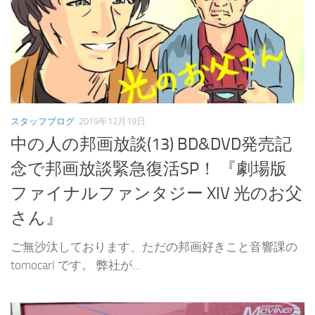
スタッフブログ
2019年12月19日
中の人の邦画放談(13) BD&DVD発売記
念で邦画放談緊急復活SP！ 『劇場版
ファイナルファンタジー XIV 光のお父
さん』
ご無沙汰しております、ただの邦画好きこと音響課の
tomocarl です。 弊社が...