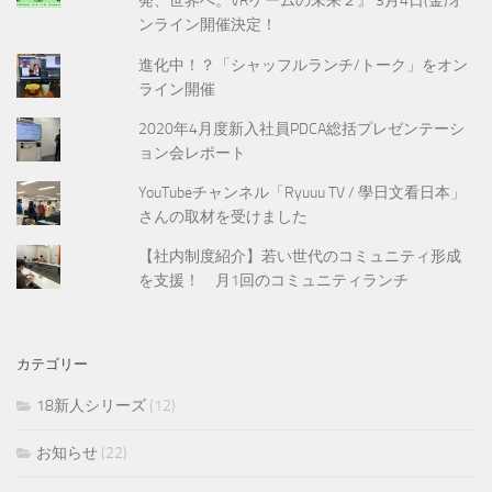
発、世界へ。VRゲームの未来２』 3月4日(金)オ
ンライン開催決定！
進化中！？「シャッフルランチ/トーク」をオン
ライン開催
2020年4月度新入社員PDCA総括プレゼンテーシ
ョン会レポート
YouTubeチャンネル「Ryuuu TV / 學日文看日本」
さんの取材を受けました
【社内制度紹介】若い世代のコミュニティ形成
を支援！ 月1回のコミュニティランチ
カテゴリー
18新人シリーズ
(12)
お知らせ
(22)