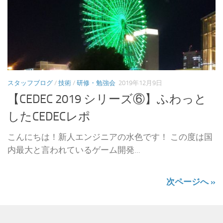
スタッフブログ
/
技術
/
研修・勉強会
2019年12月9日
【CEDEC 2019 シリーズ⑥】ふわっと
したCEDECレポ
こんにちは！新人エンジニアの水色です！ この度は国
内最大と言われているゲーム開発...
次ページへ »