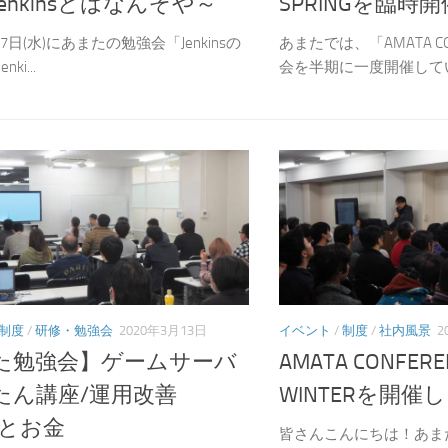
enkinsとはなんぞや～
SPRINGを臨時
17日(水)にあまたの勉強会「Jenkinsの
あまたでは、「AMATA C
ki...
会を半期に一度開催してい.
イベント
/
制度
/
社内風景
2
制度
/
研修・勉強会
2020年3月13日
AMATA CONFERE
た勉強会】ゲームサーバ
WINTERを開催
たん講座/運用改善
Sとお金
皆さんこんにちは！あまた