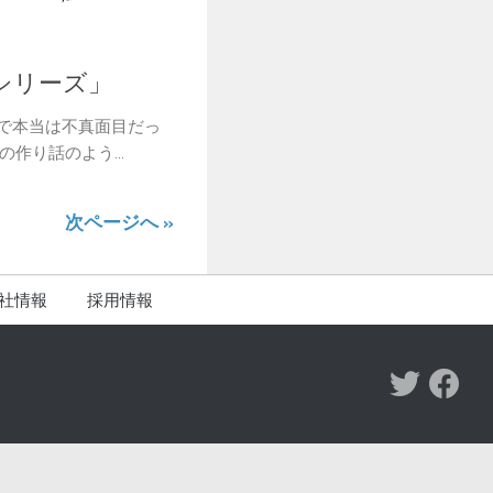
シリーズ」
で本当は不真面目だっ
作り話のよう...
次ページへ »
社情報
採用情報