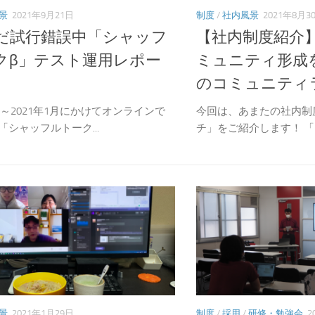
景
2021年9月21日
制度
/
社内風景
2021年8月3
だ試行錯誤中「シャッフ
【社内制度紹介
クβ」テスト運用レポー
ミュニティ形成
のコミュニティ
2月～2021年1月にかけてオンラインで
今回は、あまたの社内制
シャッフルトーク...
チ」をご紹介します！ 「コ
景
2021年1月29日
制度
/
採用
/
研修・勉強会
2