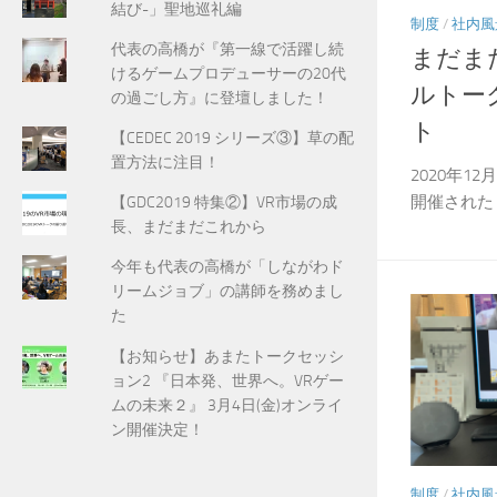
結び-」聖地巡礼編
制度
/
社内風
代表の高橋が『第一線で活躍し続
まだま
けるゲームプロデューサーの20代
ルトー
の過ごし方』に登壇しました！
ト
【CEDEC 2019 シリーズ③】草の配
置方法に注目！
2020年1
開催された「
【GDC2019 特集②】VR市場の成
長、まだまだこれから
今年も代表の高橋が「しながわド
リームジョブ」の講師を務めまし
た
【お知らせ】あまたトークセッシ
ョン2 『日本発、世界へ。VRゲー
ムの未来２』 3月4日(金)オンライ
ン開催決定！
制度
/
社内風