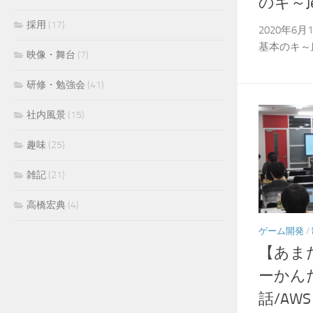
のキ～J
採用
(17)
2020年6月
基本のキ～Jen
映像・舞台
(7)
研修・勉強会
(41)
社内風景
(15)
趣味
(25)
雑記
(21)
高橋宏典
(4)
ゲーム開発
/
【あま
ーかん
話/AW