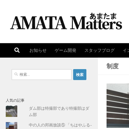
コンテンツへスキップ
お知らせ
ゲーム開発
スタッフブログ
イ
制度
検
索
:
人気の記事
ダム部は特撮部であり特撮部はダ
ム部
中の人の邦画放談⑤ 「ちはやふる-