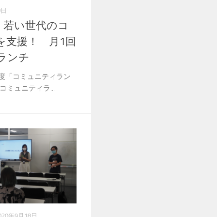
0日
】若い世代のコ
を支援！ 月1回
ランチ
度「コミュニティラン
ミュニティラ...
020年9月18日