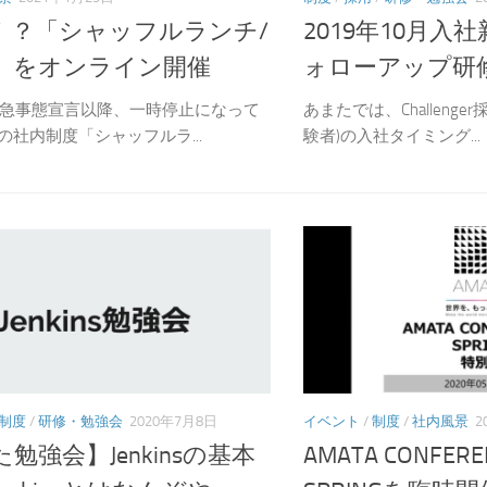
！？「シャッフルランチ/
2019年10月入
」をオンライン開催
ォローアップ研
の緊急事態宣言以降、一時停止になって
あまたでは、Challenge
の社内制度「シャッフルラ...
験者)の入社タイミング...
制度
/
研修・勉強会
2020年7月8日
イベント
/
制度
/
社内風景
2
勉強会】Jenkinsの基本
AMATA CONFERE