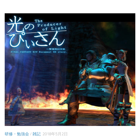
研修・勉強会
/
雑記
2018年5月2日